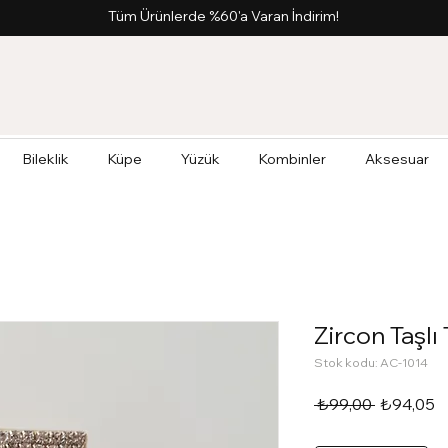
Tüm Ürünlerde %60'a Varan İndirim!
Bileklik
Küpe
Yüzük
Kombinler
Aksesuar
Zircon Taşlı
Stok kodu: AC-1014
Normal
İn
 ₺99,00 
₺94,05
Fiyat
F