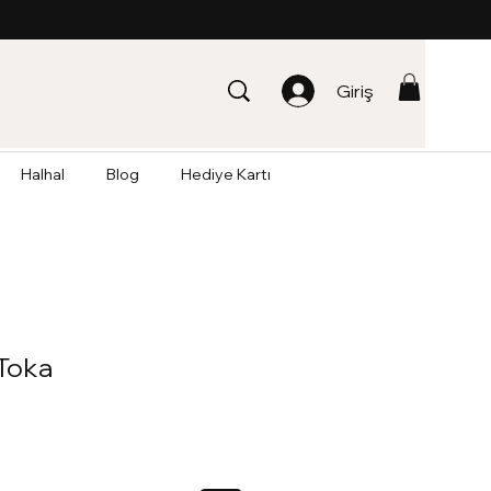
Giriş
Halhal
Blog
Hediye Kartı
 Toka
dirimli
iyat