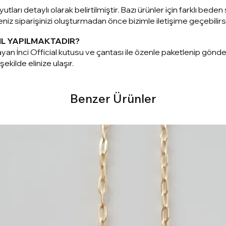
utları detaylı olarak belirtilmiştir. Bazı ürünler için farklı be
z siparişinizi oluşturmadan önce bizimle iletişime geçebilirsi
IL YAPILMAKTADIR?
yan İnci Official kutusu ve çantası ile özenle paketlenip gönd
ekilde elinize ulaşır.
Benzer Ürünler