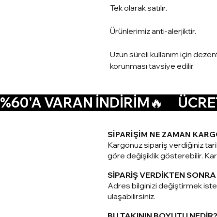
Tek olarak satılır.
Ürünlerimiz anti-alerjiktir.
Uzun süreli kullanım için deze
korunması tavsiye edilir.
%60'A VARAN İNDİRİM🔥      ÜCRET
SİPARİŞİM NE ZAMAN KARG
Kargonuz sipariş verdiğiniz tar
göre değişiklik gösterebilir. Karg
SİPARİŞ VERDİKTEN SONRA 
Adres bilginizi değiştirmek is
ulaşabilirsiniz.
BU TAKININ BOYUTU NEDİR