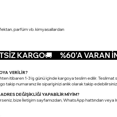
nfektan, parfüm vb. kimyasallardan
SİZ KARGO🚚      
OYA VERİLİR?
ihten itibaren 1-3 iş günü içinde kargoya teslim edilir. Teslim
o takip numaranız ile siparişinizi anlık olarak takip edebilirsiniz
ADRES DEĞİŞİKLİĞİ YAPABİLİR MİYİM?
terseniz, bize İletişim sayfamızdan, WhatsApp hattından vey
?