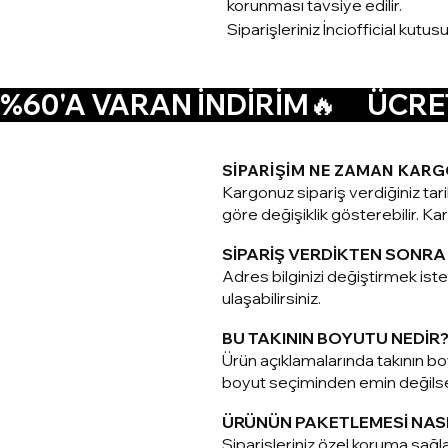
korunması tavsiye edilir.
Siparişleriniz İnciofficial kutus
%60'A VARAN İNDİRİM🔥      ÜCRET
SİPARİŞİM NE ZAMAN KARG
Kargonuz sipariş verdiğiniz tar
göre değişiklik gösterebilir. Karg
SİPARİŞ VERDİKTEN SONRA 
Adres bilginizi değiştirmek is
ulaşabilirsiniz.
BU TAKININ BOYUTU NEDİR
Ürün açıklamalarında takının boy
boyut seçiminden emin değilseni
ÜRÜNÜN PAKETLEMESİ NAS
Siparişleriniz ö
zel koruma sağla