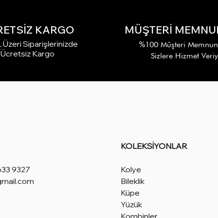
RETSİZ KARGO
MÜŞTERİ MEMNUN
Üzeri Siparişlerinizde
%100 Müşteri Memnuniy
Ücretsiz Kargo
Sizlere Hizmet Veri
KOLEKSİYONLAR
633 9327
Kolye
gmail.com
Bileklik
Küpe
Yüzük
Kombinler