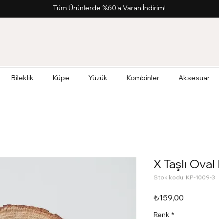
Tüm Ürünlerde %60'a Varan İndirim!
Bileklik
Küpe
Yüzük
Kombinler
Aksesuar
X Taşlı Ova
Stok kodu: KP-1009-3
Fiyat
₺159,00
Renk
*