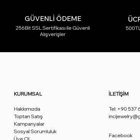
GÜVENLİ ÖDEME
ÜC
256Bit SSL Sertifikası ile Güvenli
500TL 
Alışverişler
KURUMSAL
İLETİŞİM
Hakkımızda
Tel: +90 537 
Toptan Satış
incijewelry@
Kampanyalar
Sosyal Sorumluluk
Facebook
Üye Ol