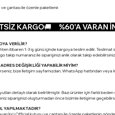
u ve çantası ile özenle paketlenir.
SİZ KARGO🚚      
OYA VERİLİR?
ihten itibaren 1-3 iş günü içinde kargoya teslim edilir. Teslim
o takip numaranız ile siparişinizi anlık olarak takip edebilirsiniz
ADRES DEĞİŞİKLİĞİ YAPABİLİR MİYİM?
terseniz, bize İletişim sayfamızdan, WhatsApp hattından vey
?
utları detaylı olarak belirtilmiştir. Bazı ürünler için farklı be
z siparişinizi oluşturmadan önce bizimle iletişime geçebilirsi
IL YAPILMAKTADIR?
yan İnci Official kutusu ve çantası ile özenle paketlenip gönd