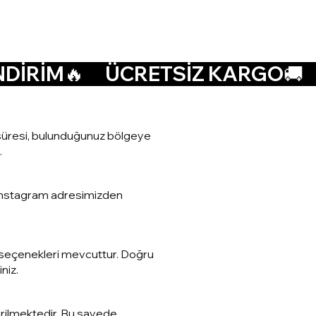
at süresi, bulunduğunuz bölgeye
.
a Instagram adresimizden
den seçenekleri mevcuttur. Doğru
niz.
erilmektedir. Bu sayede