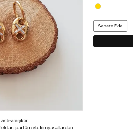
Sepete Ekle
H
anti-alerjiktir.
nfektan, parfüm vb. kimyasallardan