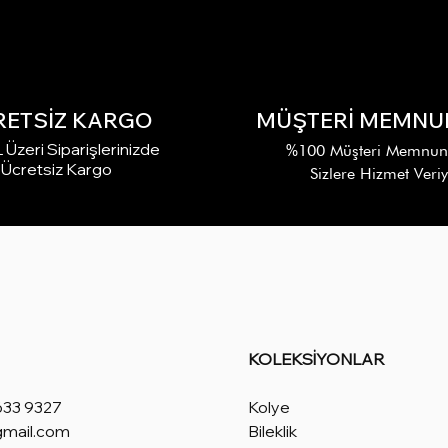
RETSİZ KARGO
MÜŞTERİ MEMNUN
Üzeri Siparişlerinizde
%100 Müşteri Memnuniy
Ücretsiz Kargo
Sizlere Hizmet Veri
KOLEKSİYONLAR
633 9327
Kolye
gmail.com
Bileklik