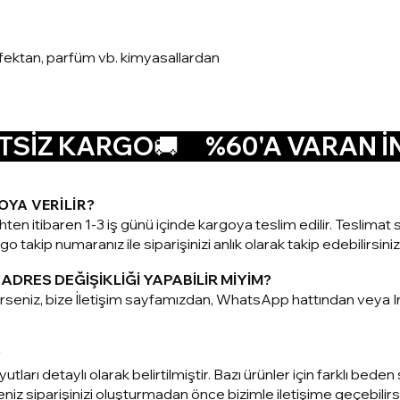
nfektan, parfüm vb. kimyasallardan
SİZ KARGO🚚      
OYA VERİLİR?
ihten itibaren 1-3 iş günü içinde kargoya teslim edilir. Teslim
o takip numaranız ile siparişinizi anlık olarak takip edebilirsiniz
ADRES DEĞİŞİKLİĞİ YAPABİLİR MİYİM?
terseniz, bize İletişim sayfamızdan, WhatsApp hattından vey
?
utları detaylı olarak belirtilmiştir. Bazı ürünler için farklı be
z siparişinizi oluşturmadan önce bizimle iletişime geçebilirsi