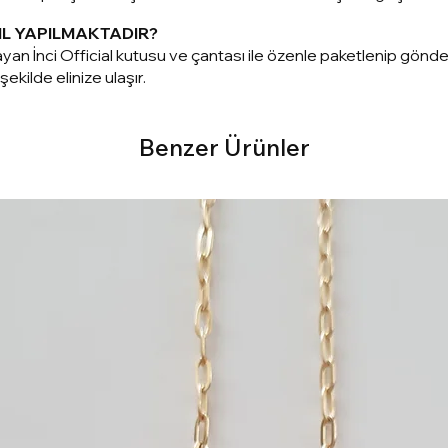
IL YAPILMAKTADIR?
yan İnci Official kutusu ve çantası ile özenle paketlenip gönd
ekilde elinize ulaşır.
Benzer Ürünler