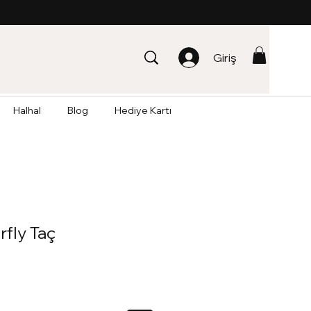
Giriş
Halhal
Blog
Hediye Kartı
rfly Taç
dirimli
yat