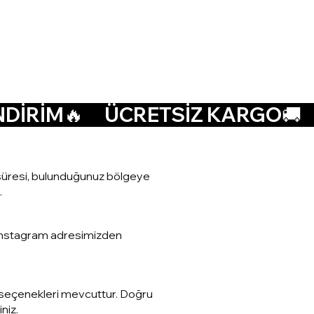
at süresi, bulunduğunuz bölgeye
.
a Instagram adresimizden
den seçenekleri mevcuttur. Doğru
niz.