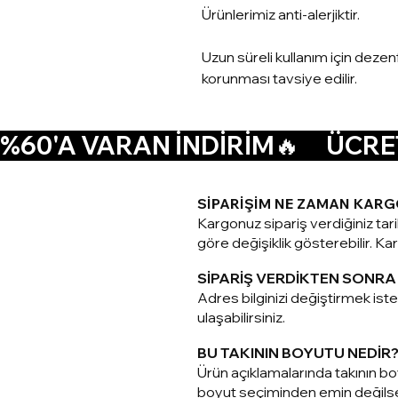
Ürünlerimiz anti-alerjiktir.
Uzun süreli kullanım için deze
korunması tavsiye edilir.
%60'A VARAN İNDİRİM🔥      ÜCRET
SİPARİŞİM NE ZAMAN KARG
Kargonuz sipariş verdiğiniz tar
göre değişiklik gösterebilir. Karg
SİPARİŞ VERDİKTEN SONRA 
Adres bilginizi değiştirmek is
ulaşabilirsiniz.
BU TAKININ BOYUTU NEDİR
Ürün açıklamalarında takının boy
boyut seçiminden emin değilseni