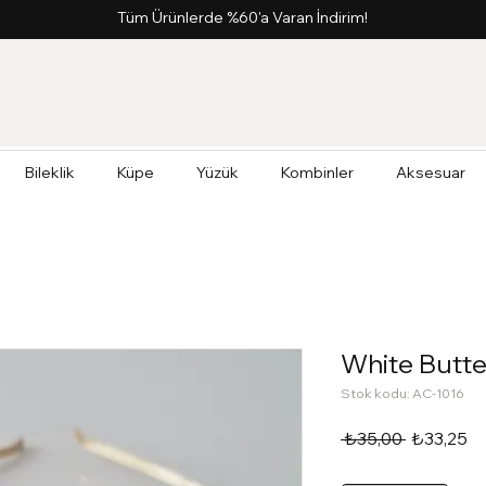
Tüm Ürünlerde %60'a Varan İndirim!
Bileklik
Küpe
Yüzük
Kombinler
Aksesuar
White Butte
Stok kodu: AC-1016
Normal
İn
 ₺35,00 
₺33,25
Fiyat
Fi