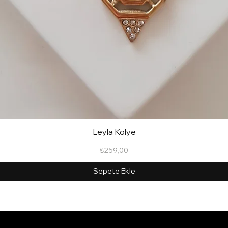
Leyla Kolye
Hızlı Bakış
Fiyat
₺259,00
Sepete Ekle