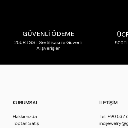
GÜVENLİ ÖDEME
ÜC
256Bit SSL Sertifikası ile Güvenli
500TL 
Alışverişler
KURUMSAL
İLETİŞİM
Hakkımızda
Tel: +90 537 
Toptan Satış
incijewelry@