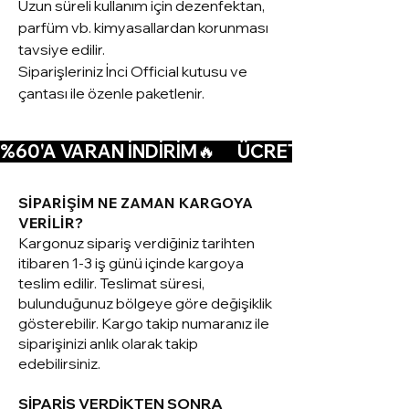
Uzun süreli kullanım için dezenfektan,
parfüm vb. kimyasallardan korunması
tavsiye edilir.
Siparişleriniz İnci Official kutusu ve
çantası ile özenle paketlenir.
%60'A VARAN İNDİRİM🔥      ÜCRETSİZ KARGO🚚  
SİPARİŞİM NE ZAMAN KARGOYA
VERİLİR?
Kargonuz sipariş verdiğiniz tarihten
itibaren 1-3 iş günü içinde kargoya
teslim edilir. Teslimat süresi,
bulunduğunuz bölgeye göre değişiklik
gösterebilir. Kargo takip numaranız ile
siparişinizi anlık olarak takip
edebilirsiniz.
SİPARİŞ VERDİKTEN SONRA