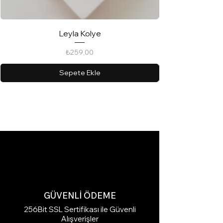
Leyla Kolye
Fiyat
₺259,00
Sepete Ekle
GÜVENLİ ÖDEME
256Bit SSL Sertifikası ile Güvenli
Alışverişler