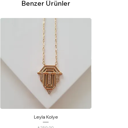
Benzer Ürünler
Leyla Kolye
Fiyat
₺259,00