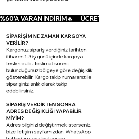
%60'A VARAN İNDİRİM🔥      ÜCRETSİZ KARGO🚚  
SİPARİŞİM NE ZAMAN KARGOYA
VERİLİR?
Kargonuz sipariş verdiğiniz tarihten
itibaren 1-3 iş günü içinde kargoya
teslim edilir. Teslimat süresi,
bulunduğunuz bölgeye göre değişiklik
gösterebilir. Kargo takip numaranız ile
siparişinizi anlık olarak takip
edebilirsiniz.
SİPARİŞ VERDİKTEN SONRA
ADRES DEĞİŞİKLİĞİ YAPABİLİR
MİYİM?
Adres bilginizi değiştirmek isterseniz,
bize İletişim sayfamızdan, WhatsApp
hattından veya Instagram