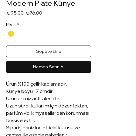
Modern Plate Künye
Normal
İndirimli
 ₺95,00 
₺76,00
Fiyat
Fiyat
Renk
*
Sepete Ekle
Hemen Satın Al
Ürün %100 çelik kaplamadır.
Künye boyu 17 cmdir.
Ürünlerimiz anti-alerjiktir.
Uzun süreli kullanım için dezenfektan,
parfüm vb. kimyasallardan korunması
tavsiye edilir.
Siparişleriniz İnciofficial kutusu ve
çantası ile özenle paketlenir.