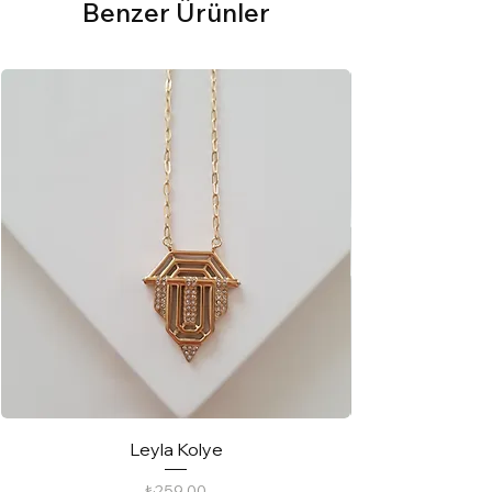
Benzer Ürünler
Leyla Kolye
Fiyat
₺259,00