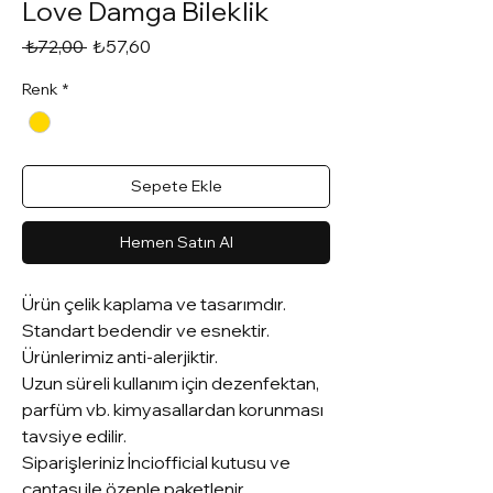
Love Damga Bileklik
Normal
İndirimli
 ₺72,00 
₺57,60
Fiyat
Fiyat
Renk
*
Sepete Ekle
Hemen Satın Al
Ürün çelik kaplama ve tasarımdır.
Standart bedendir ve esnektir.
Ürünlerimiz anti-alerjiktir.
Uzun süreli kullanım için dezenfektan,
parfüm vb. kimyasallardan korunması
tavsiye edilir.
Siparişleriniz İnciofficial kutusu ve
çantası ile özenle paketlenir.