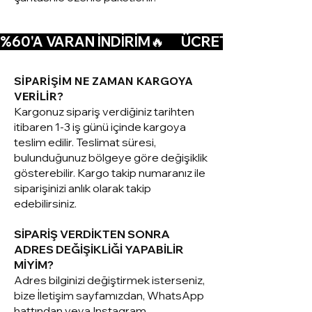
%60'A VARAN İNDİRİM🔥      ÜCRETSİZ KARGO🚚  
SİPARİŞİM NE ZAMAN KARGOYA
VERİLİR?
Kargonuz sipariş verdiğiniz tarihten
itibaren 1-3 iş günü içinde kargoya
teslim edilir. Teslimat süresi,
bulunduğunuz bölgeye göre değişiklik
gösterebilir. Kargo takip numaranız ile
siparişinizi anlık olarak takip
edebilirsiniz.
SİPARİŞ VERDİKTEN SONRA
ADRES DEĞİŞİKLİĞİ YAPABİLİR
MİYİM?
Adres bilginizi değiştirmek isterseniz,
bize İletişim sayfamızdan, WhatsApp
hattından veya Instagram