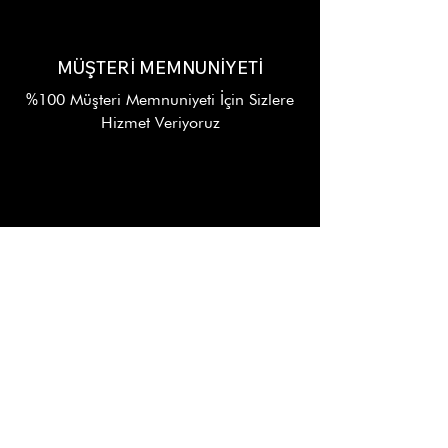
MÜŞTERİ MEMNUNİYETİ
%100 Müşteri Memnuniyeti İçin Sizlere
Hizmet Veriyoruz
7/24 DESTEK
Alışverişinizin Her Aşamasında
WhatsApp Destek Hattı
KURUMSAL
Hakkımızda
Toptan Satış