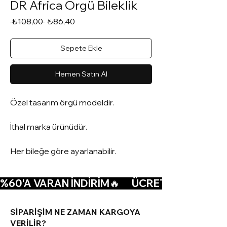
DR Africa Örgü Bileklik
Normal
İndirimli
 ₺108,00 
₺86,40
Fiyat
Fiyat
Sepete Ekle
Hemen Satın Al
Özel tasarım örgü modeldir.
İthal marka ürünüdür.
Her bileğe göre ayarlanabilir.
%60'A VARAN İNDİRİM🔥      ÜCRETSİZ KARGO🚚  
SİPARİŞİM NE ZAMAN KARGOYA
VERİLİR?