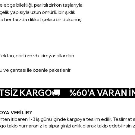
kelepçe bilekliği, parıltılı zirkon taşlarıyla
 çelik yapısıyla uzun ömürlü bir şıklık
a her tarzda dikkat çekici bir dokunuş
nfektan, parfüm vb. kimyasallardan
su ve çantası ile özenle paketlenir.
SİZ KARGO🚚      
OYA VERİLİR?
ihten itibaren 1-3 iş günü içinde kargoya teslim edilir. Teslim
o takip numaranız ile siparişinizi anlık olarak takip edebilirsiniz