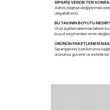
SİPARİŞ VERDİKTEN SONRA 
Adres bilginizi değiştirmek is
ulaşabilirsiniz.
BU TAKININ BOYUTU NEDİR
Ürün açıklamalarında takının boy
boyut seçiminden emin değilseni
ÜRÜNÜN PAKETLEMESİ NAS
Siparişleriniz ö
zel koruma sağla
ürününüz güvenli ve estetik bir ş