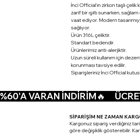
İnci Official’ın zirkon taşlı çelik 
zarif bir ışıltı sunarken, sağlam
vaat ediyor. Modern tasarımıyl
sağlıyor.
Ürün 316L çeliktir.
Standart bedendir.
Ürünlerimiz anti-alerjiktir.
Uzun süreli kullanım için deze
korunması tavsiye edilir.
Siparişleriniz İnci Official kutu
%60'A VARAN İNDİRİM🔥      ÜCRET
SİPARİŞİM NE ZAMAN KARG
Kargonuz sipariş verdiğiniz tar
göre değişiklik gösterebilir. Karg