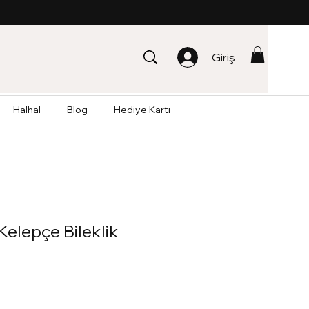
Giriş
Halhal
Blog
Hediye Kartı
Kelepçe Bileklik
İndirimli
Fiyat