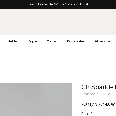
Tüm Ürünlerde %60'a Varan İndirim!
Bileklik
Küpe
Yüzük
Kombinler
Aksesuar
CR Sparkle 
Stok kodu: BL-1026-3
Normal
 ₺311,00 
₺248,80
Fiyat
Renk
*