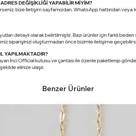
ADRES DEĞİŞİKLİĞİ YAPABİLİR MİYİM?
terseniz, bize İletişim sayfamızdan, WhatsApp hattından vey
?
utları detaylı olarak belirtilmiştir. Bazı ürünler için farklı be
z siparişinizi oluşturmadan önce bizimle iletişime geçebilirsi
IL YAPILMAKTADIR?
yan İnci Official kutusu ve çantası ile özenle paketlenip gönd
ekilde elinize ulaşır.
Benzer Ürünler