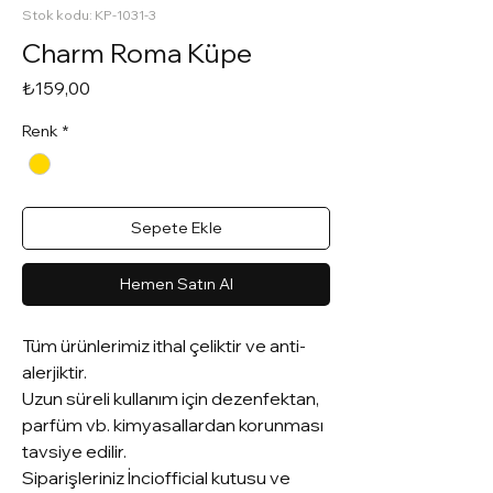
Stok kodu: KP-1031-3
Charm Roma Küpe
Fiyat
₺159,00
Renk
*
Sepete Ekle
Hemen Satın Al
Tüm ürünlerimiz ithal çeliktir ve anti-
alerjiktir.
Uzun süreli kullanım için dezenfektan,
parfüm vb. kimyasallardan korunması
tavsiye edilir.
Siparişleriniz İnciofficial kutusu ve