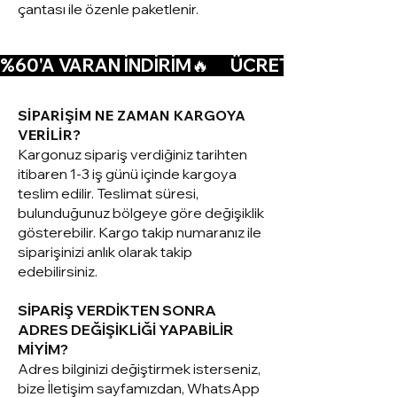
çantası ile özenle paketlenir.
%60'A VARAN İNDİRİM🔥      ÜCRETSİZ KARGO🚚  
SİPARİŞİM NE ZAMAN KARGOYA
VERİLİR?
Kargonuz sipariş verdiğiniz tarihten
itibaren 1-3 iş günü içinde kargoya
teslim edilir. Teslimat süresi,
bulunduğunuz bölgeye göre değişiklik
gösterebilir. Kargo takip numaranız ile
siparişinizi anlık olarak takip
edebilirsiniz.
SİPARİŞ VERDİKTEN SONRA
ADRES DEĞİŞİKLİĞİ YAPABİLİR
MİYİM?
Adres bilginizi değiştirmek isterseniz,
bize İletişim sayfamızdan, WhatsApp